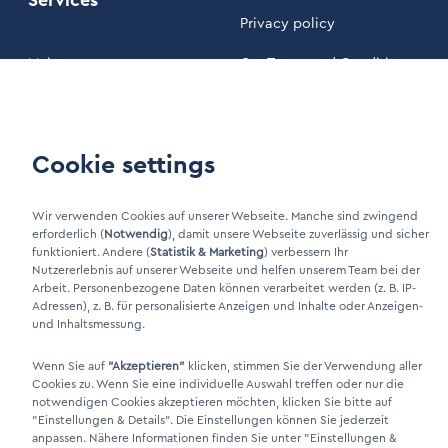
Services
Privacy policy
Maintenance
Our Terms and Conditions
Customer area
Cookie settings
LinkIn Link
Xing Link
Wir verwenden Cookies auf unserer Webseite. Manche sind zwingend
erforderlich (
Notwendig
), damit unsere Webseite zuverlässig und sicher
funktioniert. Andere (
Statistik & Marketing
) verbessern Ihr
Nutzererlebnis auf unserer Webseite und helfen unserem Team bei der
Arbeit. Personenbezogene Daten können verarbeitet werden (z. B. IP-
Adressen), z. B. für personalisierte Anzeigen und Inhalte oder Anzeigen-
und Inhaltsmessung.
Wenn Sie auf
"Akzeptieren"
klicken, stimmen Sie der Verwendung aller
Cookies zu. Wenn Sie eine individuelle Auswahl treffen oder nur die
DINO Dampferzeuger GmbH - Electric steam generators "Made in
notwendigen Cookies akzeptieren möchten, klicken Sie bitte auf
"Einstellungen & Details"
. Die Einstellungen können Sie jederzeit
Germany" 2026
anpassen. Nähere Informationen finden Sie unter
"Einstellungen &