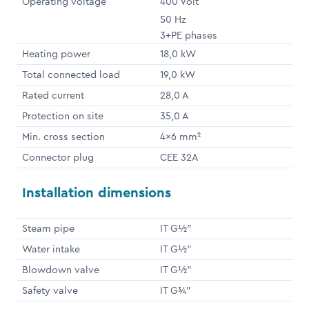
Operating voltage
400 Volt
50 Hz
3+PE phases
Heating power
18,0 kW
Total connected load
19,0 kW
Rated current
28,0 A
Protection on site
35,0 A
Min. cross section
4x6 mm²
Connector plug
CEE 32A
Installation dimensions
Steam pipe
IT G½"
Water intake
IT G½"
Blowdown valve
IT G½"
Safety valve
IT G¾"